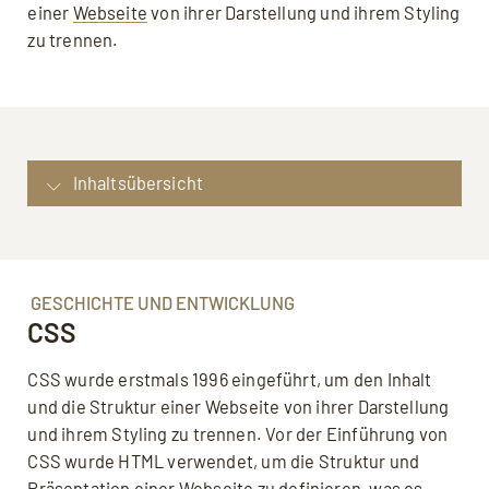
einer
Webseite
von ihrer Darstellung und ihrem Styling
zu trennen.
Inhaltsübersicht
Was ist CSS?: Definition CSS
Geschichte und Entwicklung: CSS
Syntax: CSS
GESCHICHTE UND ENTWICKLUNG
CSS
Arten von Selektoren: CSS
Best Practice für die Verwendung von CSS:
CSS wurde erstmals 1996 eingeführt, um den Inhalt
CSS
und die Struktur einer Webseite von ihrer Darstellung
Vorteile: CSS
und ihrem Styling zu trennen. Vor der Einführung von
Nachteile: CSS
CSS wurde HTML verwendet, um die Struktur und
Beispiel: CSS
Präsentation einer Webseite zu definieren, was es