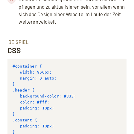
pflegen und zu aktualisieren sein, vor allem wenn
sich das Design einer Website im Laufe der Zeit
weiterentwickelt.
BEISPIEL
CSS
#container {
   width: 960px;
   margin: 0 auto;
}
.header {
   background-color: #333;
   color: #fff;
   padding: 10px;
}
.content {
   padding: 10px;
}