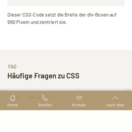
Dieser CSS-Code setzt die Breite der div-Boxen auf
960 Pixeln und zentriert sie.
FAQ
Häufige Fragen zu CSS
Was ist CSS?
Home
Anrufen
Kontakt
nach oben
Die Abkürzung CSS steht für Cascading
Was ist HTML und CSS?
Style Sheets (dt. mehrstufige
Formatvorlagen) und ist eine