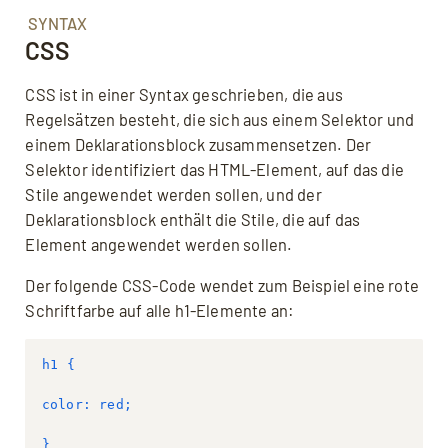
Mit dem Aufruf des Videos erklären Sie sich
SYNTAX
einverstanden, dass Ihre Daten an YouTube
CSS
übermittelt werden und Sie die
Datenschutzerklärung
akzeptieren.
CSS ist in einer Syntax geschrieben, die aus
Regelsätzen besteht, die sich aus einem Selektor und
einem Deklarationsblock zusammensetzen. Der
Selektor identifiziert das HTML-Element, auf das die
Stile angewendet werden sollen, und der
Deklarationsblock enthält die Stile, die auf das
Element angewendet werden sollen.
Der folgende CSS-Code wendet zum Beispiel eine rote
Schriftfarbe auf alle h1-Elemente an:
h1 {
color: red;
}