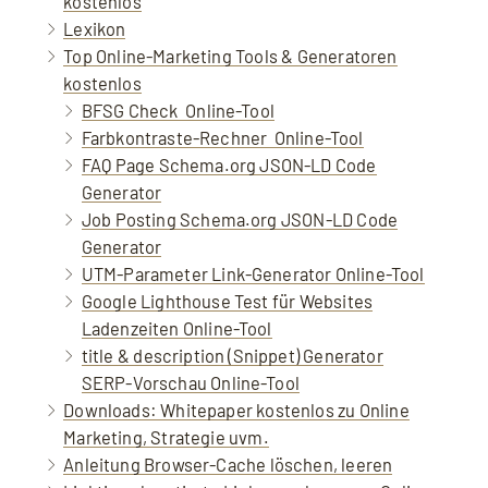
kostenlos
Lexikon
Top Online-Marketing Tools & Generatoren
kostenlos
BFSG Check ️ Online-Tool
Farbkontraste-Rechner ️ Online-Tool
FAQ Page Schema.org JSON-LD Code
Generator
Job Posting Schema.org JSON-LD Code
Generator
UTM-Parameter Link-Generator Online-Tool
Google Lighthouse Test für Websites
Ladenzeiten Online-Tool
title & description (Snippet) Generator
Mit dem Aufruf des Videos erklären Sie sich
SERP-Vorschau Online-Tool
einverstanden, dass Ihre Daten an YouTube
Downloads: Whitepaper kostenlos zu Online
übermittelt werden und Sie die
Marketing, Strategie uvm.
Datenschutzerklärung
akzeptieren.
Anleitung Browser-Cache löschen, leeren