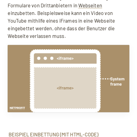
Quellen, weiterführende Links
Formulare von Drittanbietern in
Webseiten
einzubetten. Beispielsweise kann ein Video von
YouTube mithilfe eines iFrames in eine Webseite
eingebettet werden, ohne dass der Benutzer die
Webseite verlassen muss.
Mit dem Aufruf des Videos erklären Sie sich
einverstanden, dass Ihre Daten an YouTube
übermittelt werden und Sie die
Datenschutzerklärung
akzeptieren.
BEISPIEL EINBETTUNG (MIT HTML-CODE)