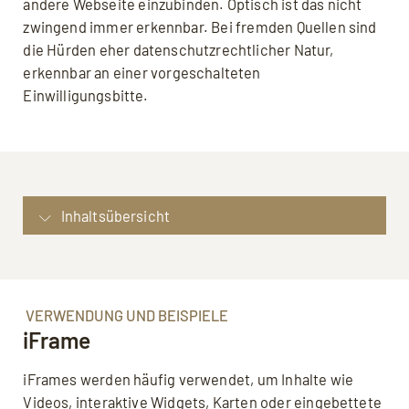
andere Webseite einzubinden. Optisch ist das nicht
zwingend immer erkennbar. Bei fremden Quellen sind
die Hürden eher datenschutzrechtlicher Natur,
erkennbar an einer vorgeschalteten
Einwilligungsbitte.
Inhaltsübersicht
Definition: iFrame
Verwendung und Beispiele: iFrame
Beispiel Einbettung (mit HTML-Code): iFrame
VERWENDUNG UND BEISPIELE
iFrame
Eigenschaften: iFrame
Vorteile: iFrame
iFrames werden häufig verwendet, um Inhalte wie
FAQ: Häufige Fragen zu iFrame
Videos, interaktive Widgets, Karten oder eingebettete