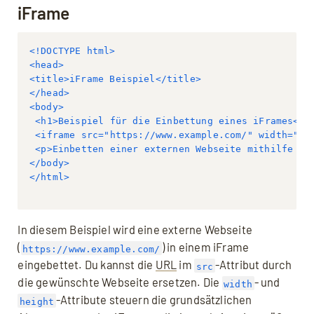
iFrame
<!DOCTYPE html>
<head>
<title>iFrame Beispiel</title>
</head>
<body>
 <h1>Beispiel für die Einbettung eines iFrames</h
<
iframe
src
=
"https://www.example.com/"
width
=
"50
 <p>Einbetten einer externen Webseite mithilfe ei
</body>
</html>
In diesem Beispiel wird eine externe Webseite
(
) in einem iFrame
https://www.example.com/
eingebettet. Du kannst die
URL
im
-Attribut durch
src
die gewünschte Webseite ersetzen. Die
- und
width
-Attribute steuern die grundsätzlichen
height