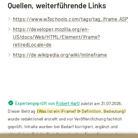
Quellen, weiterführende Links
Widgets nahtlos in eine Webseite
frameborder
=
"0"
>
</
iframe
>
einzubetten, ohne die gesamte Seite neu
https://www.w3schools.com/tags/tag_iframe.ASP
Dieser Code stellt sicher, dass das iFrame
zu laden.
die gesamte verfügbare Breite und Höhe
https://developer.mozilla.org/en-
des Elternelements einnimmt, in dem es
US/docs/Web/HTML/Element/iframe?
eingebettet ist.
retiredLocale=de
https://de.wikipedia.org/wiki/Inlineframe
Expertengeprüft von
Robert Hartl
zuletzt am 31.07.2026.
Dieser Beitrag
(Was ist ein iFrame? ᐅ Definition, Bedeutung)
wurde redaktionell erstellt und vor Veröffentlichung fachlich
geprüft. Inhalte wurden bei Bedarf korrigiert, ergänzt und
aktualisiert. Bei der Erstellung einzelner Formulierungen kann