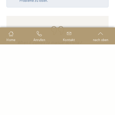
Probleme zu lösen.
Home
Anrufen
Kontakt
nach oben
When it comes to manual actions /
penalties, you can request reconsideration
after fixing the issue. In practice, that
means Google has to re-review the site,
depending on the type of manual action
that can happen fairly quickly (eg, “site is
no longer hacked”) or take a bit of time (“I
removed some bad links, idk if it’s enough”
can sometimes take months).
John Mueller, Google