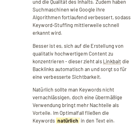
und die Qualität des Inhalts. Zudem haben
Suchmaschinen wie Google ihre
Algorithmen fortlaufend verbessert, sodass
Keyword-Stuffing mittlerweile schnell
erkannt wird.
Besser ist es, sich auf die Erstellung von
qualitativ hochwertigem Content zu
konzentrieren - dieser zieht als
Linkbait
die
Backlinks automatisch an und sorgt so für
eine verbesserte Sichtbarkeit.
Natürlich sollte man Keywords nicht
vernachlässigen, doch eine übermäßige
Verwendung bringt mehr Nachteile als
Mit dem Aufruf des Videos erklären Sie sich
Vorteile. Im Optimalfall fließen die
einverstanden, dass Ihre Daten an YouTube
Keywords
natürlich
in den Text ein.
übermittelt werden und Sie die
Datenschutzerklärung
akzeptieren.