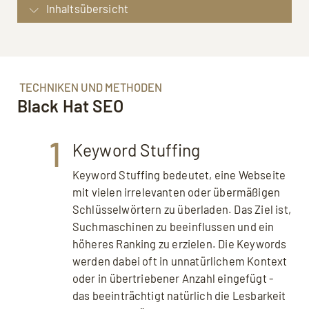
Inhaltsübersicht
Definition: Black Hat SEO
Techniken und Methoden: Black Hat SEO
Risiken und Folgen: Black Hat SEO
TECHNIKEN UND METHODEN
Black Hat SEO
Google Panda Update
FAQ: Häufige Fragen zu Black Hat SEO
1
Quellen, weiterführende Links
Keyword Stuffing
Keyword Stuffing bedeutet, eine Webseite
mit vielen irrelevanten oder übermäßigen
Schlüsselwörtern zu überladen. Das Ziel ist,
Suchmaschinen zu beeinflussen und ein
höheres Ranking zu erzielen. Die Keywords
werden dabei oft in unnatürlichem Kontext
oder in übertriebener Anzahl eingefügt -
das beeinträchtigt natürlich die Lesbarkeit