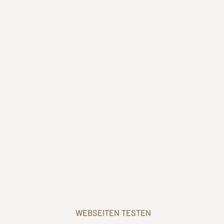
Podcast
Tools
Downloads
WEBSEITEN TESTEN