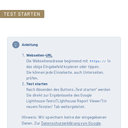
TEST STARTEN
Anleitung
Webseiten-
URL
Die Webseitenadresse beginnend mit
in
https://
das obige Eingabefeld kopieren oder tippen.
Sie können jede Einzelseite, auch Unterseiten,
prüfen.
Test starten
Nach Absenden des Buttons „Test starten“ werden
Sie direkt zur Ergebnisseite des Google
Lighthouse-Tests ("Lighthouse Report Viewer") in
neuem Fenster/ Tab weitergeleitet.
Mit dem Aufruf des Videos erklären Sie sich
einverstanden, dass Ihre Daten an YouTube
Hinweis: Wir speichern keine der eingegebenen
übermittelt werden und Sie die
Datenschutzerklärung
akzeptieren.
Daten. Zur
Datenschutzerklärung von Google
.