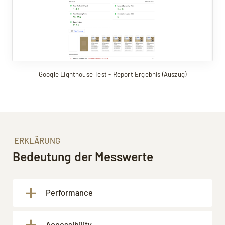
Google Lighthouse Test - Report Ergebnis (Auszug)
ERKLÄRUNG
Bedeutung der Messwerte
Performance
Der endgültige Summen-Wert zwischen 0 und 100
Accessibility