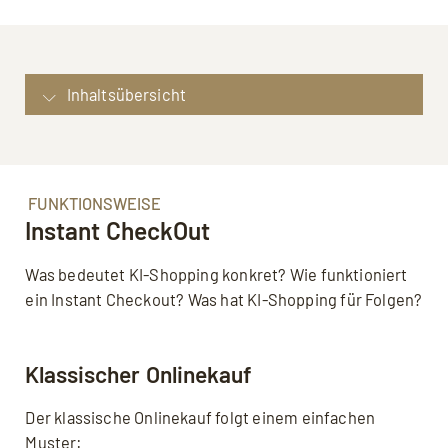
Inhaltsübersicht
Definition: Instant Checkout (Agent Commerce)
Funktionsweise: Instant CheckOut
Instant Checkout: Vorteile für die Kunden
FUNKTIONSWEISE
Instant CheckOut
Instant Checkout: Nachteile für Online-Händler
Funktionsweise: Agent Commerce Protocol
Was bedeutet KI-Shopping konkret? Wie funktioniert
Im Detail: Agentic Checkout
ein Instant Checkout? Was hat KI-Shopping für Folgen?
Rechtliche und strategische Fragestellungen
Instant Checkout und KI-Shopping: Häufig
Klassischer Onlinekauf
gestellte Fragen
Quellen, weiterführende Links
Der klassische Onlinekauf folgt einem einfachen
Muster: