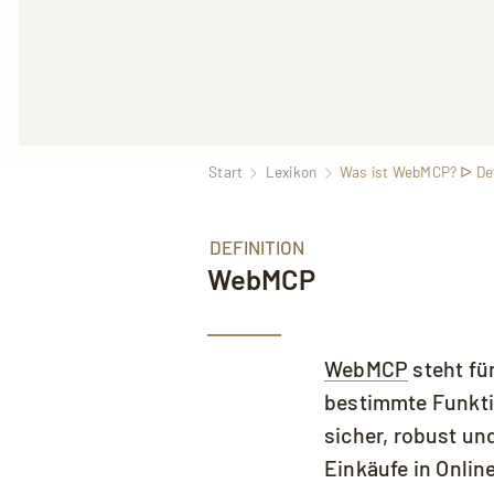
Start
Lexikon
Was ist WebMCP? ᐅ Defi
DEFINITION
WebMCP
Mit dem Aufruf des Videos erklären S
WebMCP
steht fü
bestimmte Funkti
sicher, robust un
Einkäufe in Onli