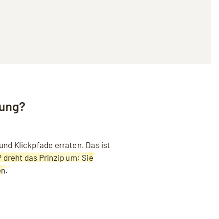
nung?
nd Klickpfade erraten. Das ist
dreht das Prinzip um: Sie
en.