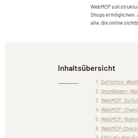
WebMCP soll struktur
Shops ermöglichen. A
alle, die online sich
Inhaltsübersicht
Definition: We
Grundlagen: Wa
WebMCP: So fun
WebMCP: Chancen
WebMCP: Risiken
WebMCP-Checkli
FAQ: Häufige F