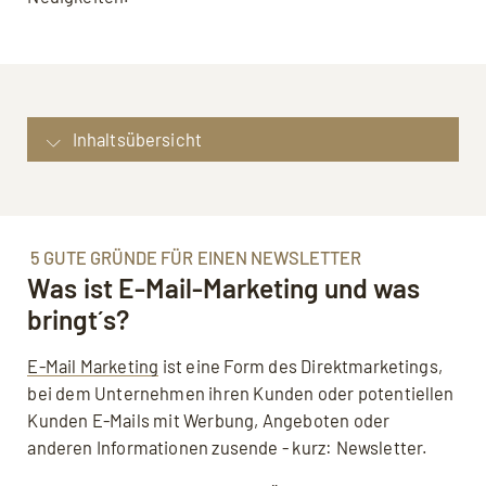
Inhaltsübersicht
5 gute Gründe für einen Newsletter: Was ist E-
Mail-Marketing und was bringt´s?
Newsletter, der funktioniert: Experten-Tipps
5 GUTE GRÜNDE FÜR EINEN NEWSLETTER
für Ihren Newsletter
Was ist E-Mail-Marketing und was
Newsletter einrichten: Einrichtung und
bringt´s?
Datenschutz
E-Mail Marketing
ist eine Form des Direktmarketings,
Unterstützung im Newsletter-Marketing: Los
bei dem Unternehmen ihren Kunden oder potentiellen
geht´s mit Ihrem Newsletter
Kunden E-Mails mit Werbung, Angeboten oder
Darf’s ein bisschen mehr sein?
anderen Informationen zusende - kurz: Newsletter.