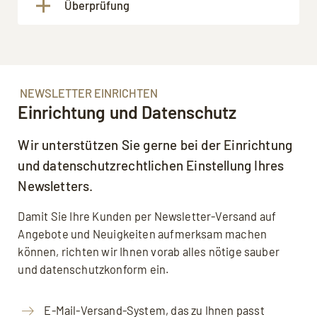
Die Signatur einer E-Mail sollte
Überprüfung
Ladezeiten verlängern kann.
Absätze, Überschriften und Bullets. So
diese die Aufmerksamkeit der Leser
professionell sein und alle relevanten
wird Ihre Nachricht übersichtlich und
vermindern können.
Kontaktdaten enthalten, damit der
leicht zu lesen sein.
Bevor Sie Ihre E-Mail abschicken, sollten
Empfänger Sie schnell erreichen kann.
Sie sie unbedingt noch einmal genau
Dazu gehören Name, Firma,
durchlesen und auf Rechtschreib- und
Telefonnummer, E-Mail-Adresse und
NEWSLETTER EINRICHTEN
Grammatikfehler überprüfen. So
Webseite
.
Einrichtung und Datenschutz
vermeiden Sie peinliche Fehler und
garantieren einen professionellen Auftritt.
Wir unterstützen Sie gerne bei der Einrichtung
und datenschutzrechtlichen Einstellung Ihres
Newsletters.
Damit Sie Ihre Kunden per Newsletter-Versand auf
Angebote und Neuigkeiten aufmerksam machen
können, richten wir Ihnen vorab alles nötige sauber
und datenschutzkonform ein.
E-Mail-Versand-System, das zu Ihnen passt