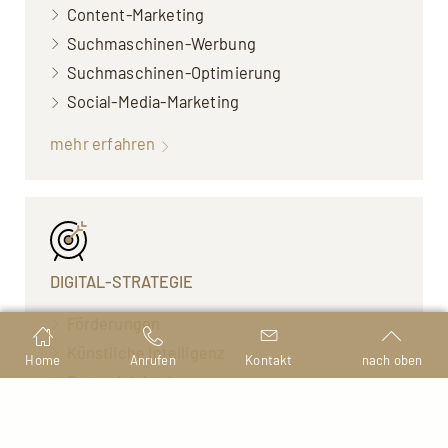
Content-Marketing
Suchmaschinen-Werbung
Suchmaschinen-Optimierung
Social-Media-Marketing
mehr erfahren
DIGITAL-STRATEGIE
Förderungen
Künstliche Intelligenz
Home
Anrufen
Kontakt
nach oben
Potenzial-Analysen
Mitbewerbervergleich