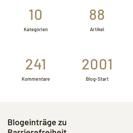
10
88
Kategorien
Artikel
241
2001
Kommentare
Blog-Start
Mit dem Aufruf des Videos erklären Sie sich
einverstanden, dass Ihre Daten an YouTube
übermittelt werden und Sie die
Blogeinträge zu
Datenschutzerklärung
akzeptieren.
Barrierefreiheit