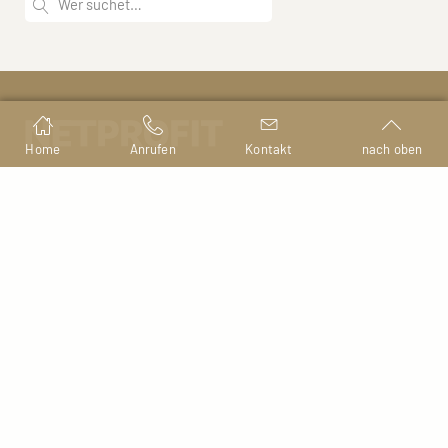
Home
Anrufen
Kontakt
nach oben
Nibelungenplatz 2
D-94032 Passau
Tel.
+49 851 9663131
Fax +49 851 9663141
kontakt@netprofit.de
www.netprofit.de