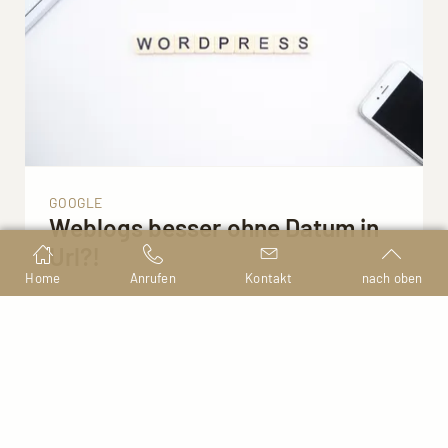
GOOGLE
Weblogs besser ohne Datum in
Url?!
Home
Anrufen
Kontakt
nach oben