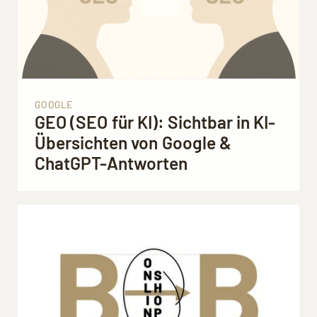
GOOGLE
GEO (SEO für KI): Sichtbar in KI-
Übersichten von Google &
Mit dem Aufruf des Videos erklären Sie sich
einverstanden, dass Ihre Daten an YouTube
ChatGPT-Antworten
übermittelt werden und Sie die
Datenschutzerklärung
akzeptieren.