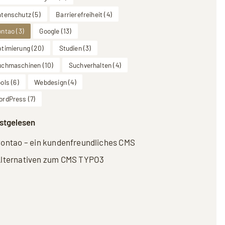
atenschutz
(5)
Barrierefreiheit
(4)
ontao
(3)
Google
(13)
ptimierung
(20)
Studien
(3)
uchmaschinen
(10)
Suchverhalten
(4)
ols
(6)
Webdesign
(4)
ordPress
(7)
stgelesen
ontao – ein kundenfreundliches CMS
lternativen zum CMS TYPO3