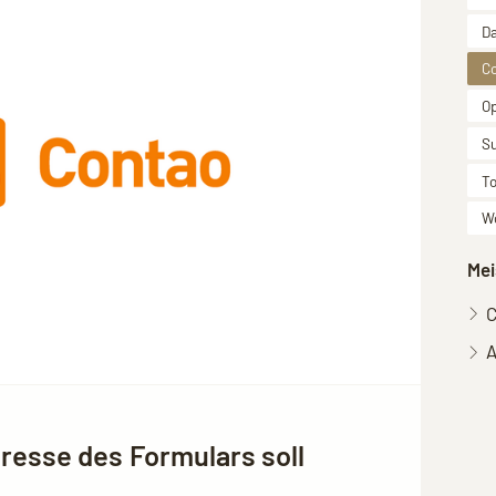
D
C
O
S
To
W
Mei
C
A
esse des Formulars soll