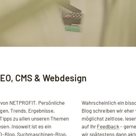
SEO, CMS & Webdesign
 von NETPROFIT. Persönliche
Wahrscheinlich ein biss
gen, Trends, Ergebnisse,
Blog schreiben wir eher 
Tipps zu allen unseren Themen
möglichst zeitlose, lese
sen. Insoweit ist es ein
auf Ihr
Feedback
- gerne
ie sich einverstanden, dass Ihre Daten an YouTube übermittelt wer
O
-Blog, Suchmaschinen-Blog,
wir spätestens dann akt